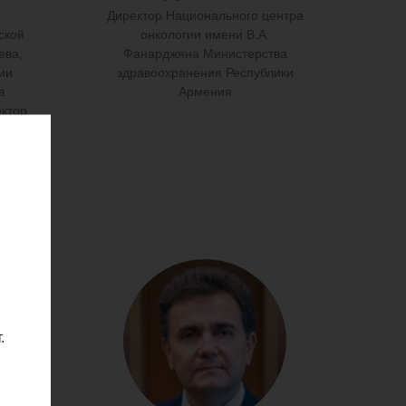
Директор Национального центра
ской
онкологии имени В.А.
ева,
Фанарджяна Министерства
ии
здравоохранения Республики
в
Армения
октор
ссор
.