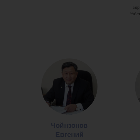
здр
Узбе
Чойнзонов
Евгений