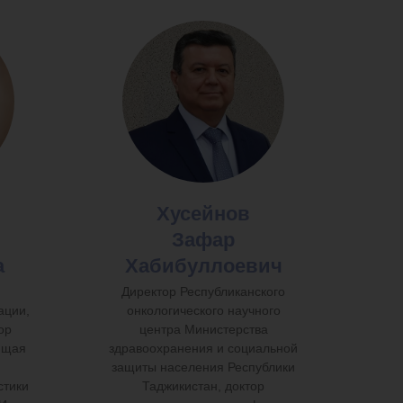
Хусейнов
Зафар
а
Хабибуллоевич
й
Директор Республиканского
ации,
онкологического научного
ор
центра Министерства
ющая
здравоохранения и социальной
защиты населения Республики
стики
Таджикистан, доктор