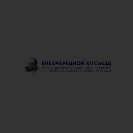
ПРОГРАММА
УЧАСТНИКАМ
ПАРТНЕРАМ
Каприн Андрей Дмитрие
Президент АДИОР СНГ и ЕА, Генераль
«НМИЦ радиологии» Минздрава России,
внештатный специалист-онколог Минздра
профессор, академик РАН