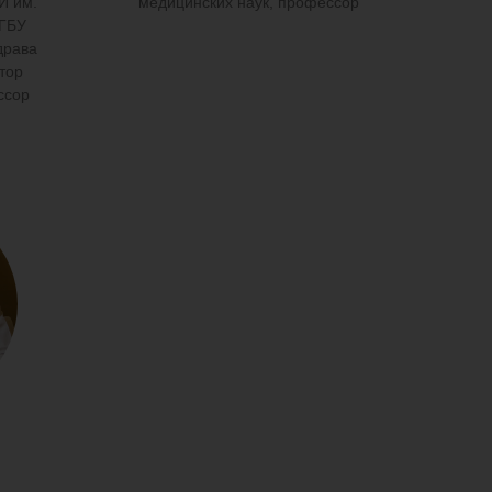
И им.
медицинских наук, профессор
ФГБУ
драва
ктор
ссор