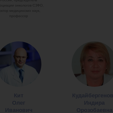
России, председатель
оциации онкологов СЗФО,
октор медицинских наук,
профессор
Кит
Кудайбергено
Олег
Индира
Иванович
Орозобаевна