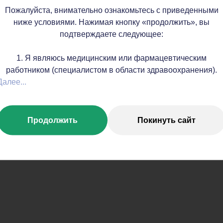
Пожалуйста, внимательно ознакомьтесь с приведенными
ниже условиями. Нажимая кнопку «продолжить», вы
Поляков
Решетов
подтверждаете следующее:
Сергей
Игорь
Львович
Владимирови
1. Я являюсь медицинским или фармацевтическим
ектор ГУ «Республиканский
Директор Института класт
работником (специалистом в области здравоохранения).
учно-практический центр
онкологии им. профессора
Далее...
нкологии и медицинской
Лёвшина, заведующий каф
радиологии им. Н.Н.
пластической хирургии Ф
ксандрова» Министерства
ВО Первый МГМУ им. И
Продолжить
Покинуть сайт
авоохранения Республики
Сеченова Минздрава Рос
арусь, доктор медицинских
доктор медицинских нау
наук
профессор, академик Р