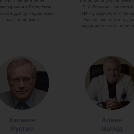
онколог Министерства
и терапии опухолей МНИО
авоохранения Республики
П. А. Герцена - филиал 
кистан, доктор медицинских
«НМИЦ радиологии» Минз
наук, профессор
России, врач-онколог, до
медицинских наук, профе
Хасанов
Алиев
Рустем
Мамед