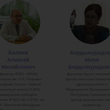
Беляев
Бердымурадо
Алексей
Миве
Михайлович
Бердымурадов
Директор ФГБУ «НМИЦ
Директор Научно-клиничес
ологии им. Н.Н. Петрова»
Центра онкологии Министе
нздрава России, главный
здравоохранения и
ештатный онколог СЗФО,
Медицинской Промышленн
заведующий кафедрой
Республики Туркмениста
логии ФГБОУ ВО СЗГМУ им.
доктор медицинских нау
И. Мечникова Минздрава
профессор