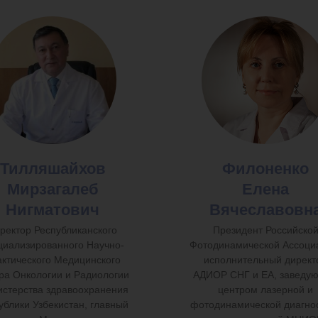
Тилляшайхов
Филоненко
Мирзагалеб
Елена
Нигматович
Вячеславовн
ректор Республиканского
Президент Российско
циализированного Научно-
Фотодинамической Ассоци
актического Медицинского
исполнительный директ
ра Онкологии и Радиологии
АДИОР СНГ и ЕА, заведу
стерства здравоохранения
центром лазерной и
ублики Узбекистан, главный
фотодинамической диагно