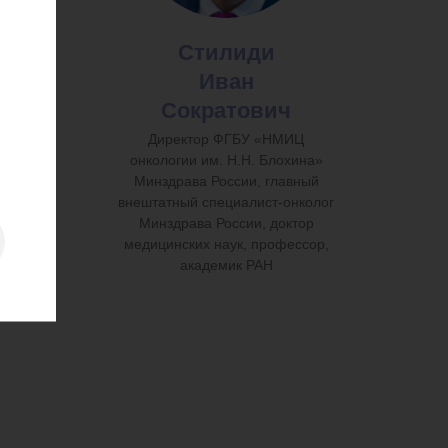
Стилиди
Иван
ч
Сократович
ерной
Директор ФГБУ «НМИЦ
 Л.Л.
онкологии им. Н.Н. Блохина»
едрой
Минздрава России, главный
ГАОУ
внештатный специалист-онколог
.М.
Минздрава России, доктор
сии,
медицинских наук, профессор,
к,
академик РАН
АН