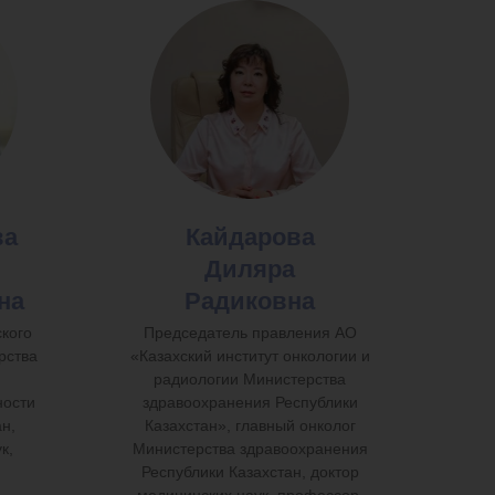
ва
Кайдарова
Диляра
на
Радиковна
кого
Председатель правления АО
рства
«Казахский институт онкологии и
радиологии Министерства
ости
здравоохранения Республики
н,
Казахстан», главный онколог
к,
Министерства здравоохранения
Республики Казахстан, доктор