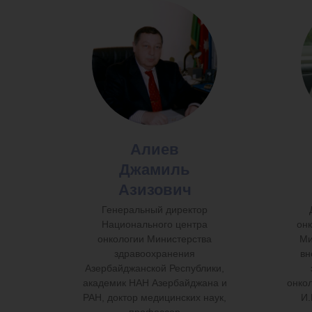
Алиев
Джамиль
Азизович
Генеральный директор
Национального центра
онк
онкологии Министерства
Ми
здравоохранения
вн
Азербайджанской Республики,
академик НАН Азербайджана и
онко
РАН, доктор медицинских наук,
И.