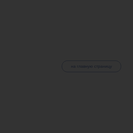
МЕСТО ПРОВЕДЕНИЯ
КОНТАКТЫ
вич
ный директор ФГБУ
на главную страницу
 главный
ва России, д.м.н.,