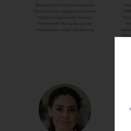
Директор Института онкологии
Ге
Министерства здравоохранения,
«НМ
труда и социальной защиты
Рос
Республики Молдова доктор
он
медицинских наук, профессор
внеш
Южн
д
проф