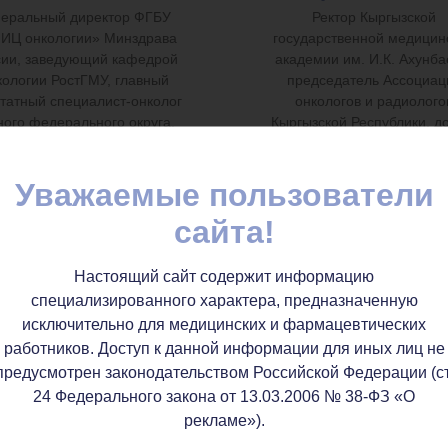
неральный директор ФГБУ
Ректор Кыргызской
ИЦ онкологии» Минздрава
государственной медицин
сии, заведующий кафедрой
академии им. И.К. Ахунба
кологии РостГМУ, главный
председатель Ассоциац
татный специалист-онколог
онкологов и радиолого
ого федерального округа,
Кыргызской Республики, д
октор медицинских наук,
медицинских наук, профе
ессор, член-корреспондент
Уважаемые пользователи
РАН
сайта!
Настоящий сайт содержит информацию
специализированного характера, предназначенную
исключительно для медицинских и фармацевтических
работников. Доступ к данной информации для иных лиц не
предусмотрен законодательством Российской Федерации (ст
24 Федерального закона от 13.03.2006 № 38-ФЗ «О
рекламе»).