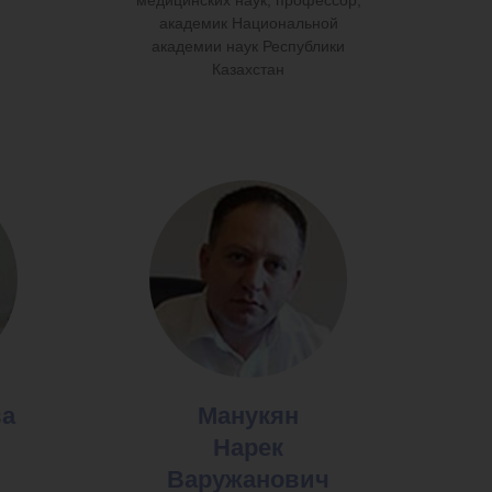
медицинских наук, профессор,
академик Национальной
академии наук Республики
Казахстан
ва
Манукян
Нарек
Варужанович