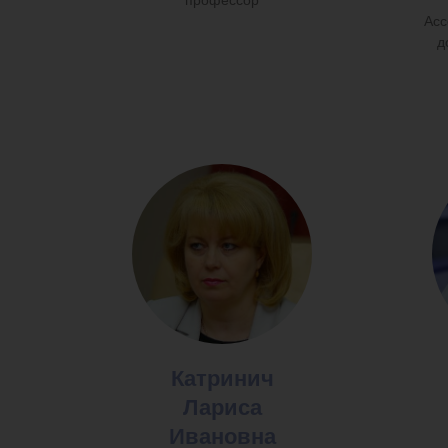
профессор
Асс
д
Катринич
Лариса
Ивановна