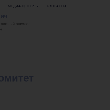
МЕДИА-ЦЕНТР
КОНТАКТЫ
вич
главный онколог
АН
омитет