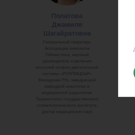
Полатова
Джамиля
Шагайратовна
Генеральный секретарь
Дир
Ассоциации онкологов
на
Узбекистана, научный
о
руководитель отделения
опухолей опорно-двигательной
Але
системы «РСНПМЦОиР»
здр
Минздрава РУз, заведующий
Бел
кафедрой онкологии и
медицинской радиологии
Ташкентского государственного
стоматологического института,
доктор медицинских наук