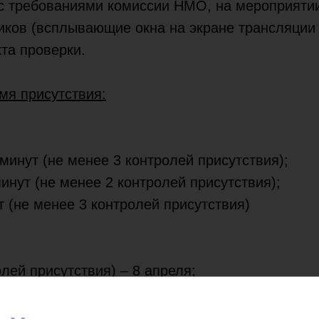
 требованиями комиссии НМО, на мероприятии
ников (всплывающие окна на экране трансляции
та проверки.
мя присутствия:
минут (не менее 3 контролей присутствия);
инут (не менее 2 контролей присутствия);
т (не менее 3 контролей присутствия)
лей присутствия) – 8 апреля;
лей присутствия) – 9 апреля.