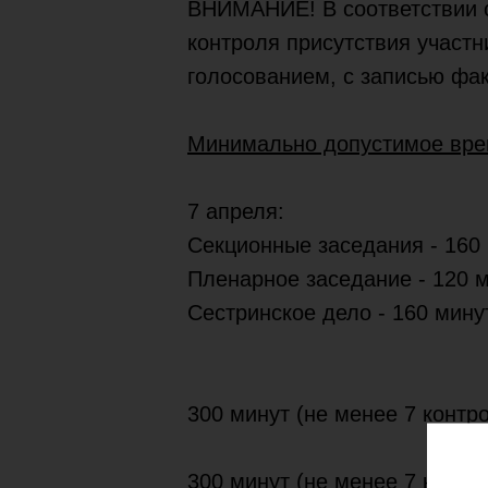
ВНИМАНИЕ! В соответствии с
контроля присутствия участ
голосованием, с записью фак
Минимально допустимое вре
7 апреля:
Секционные заседания - 160 
Пленарное заседание - 120 м
Сестринское дело - 160 мину
300 минут (не менее 7 контро
300 минут (не менее 7 контро