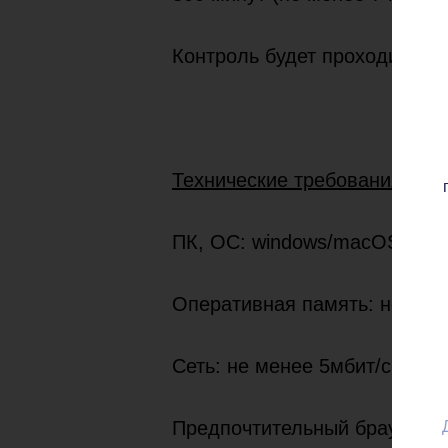
Контроль будет проходить не
Технические требования для
ПК, ОС: windows/macOS
Оперативная память: не мен
Сеть: не менее 5мбит/с
Предпочтительный браузер: