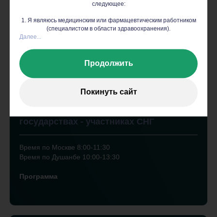
следующее:
1. Я являюсь медицинским или фармацевтическим работником
(специалистом в области здравоохранения).
Далее...
Совместный симпозиум АДИОР СНГ и
Продолжить
Евразии и Форум «Петербургский
диалог»:
Покинуть сайт
Инновационные подходы в клинической
и экспериментальной онкологии в
государствах - участниках СНГ
Время по Москве 8:00-11:30
Время по Душанбе 10:00-13:30
Программа