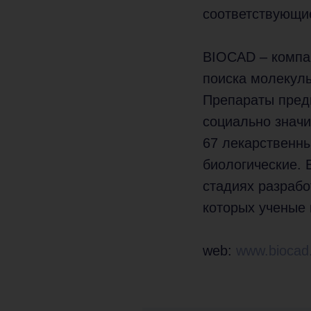
соответствующи
BIOCAD – компан
поиска молекулы
Препараты предн
социально знач
67 лекарственны
биологические. 
стадиях разрабо
которых ученые 
web:
www.biocad